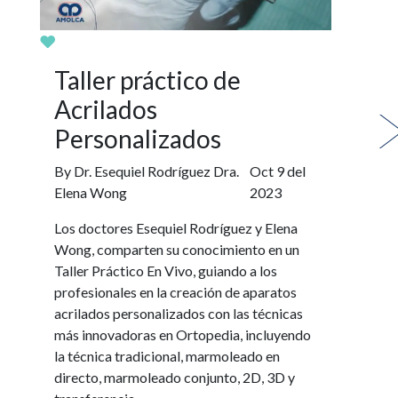
Taller práctico de
Or
Acrilados
Eq
Personalizados
By D
By Dr. Esequiel Rodríguez Dra.
Oct 9 del
Un 
Elena Wong
2023
con
bio
Los doctores Esequiel Rodríguez y Elena
esqu
Wong, comparten su conocimiento en un
Orto
Taller Práctico En Vivo, guiando a los
y ex
profesionales en la creación de aparatos
acrilados personalizados con las técnicas
Ver
más innovadoras en Ortopedia, incluyendo
la técnica tradicional, marmoleado en
directo, marmoleado conjunto, 2D, 3D y