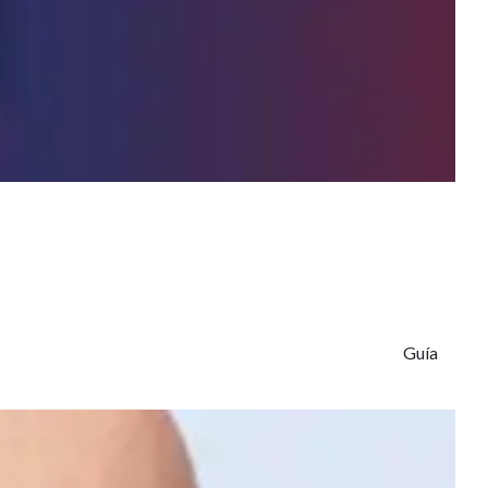
El Poder del
Láser en la
Angiología y
Cirugía