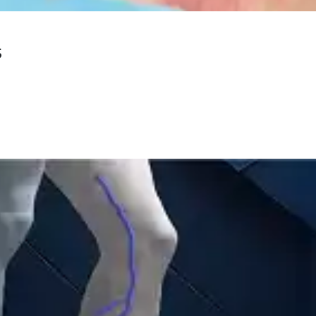
tecnología y práctica clínica
Ver
Seminario
Novedades
Catálogos Medicina
ía
Catálogos Odontología
Contacto