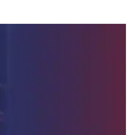
xamen
tivo en
logía
essandro Frullini
ar
Guía