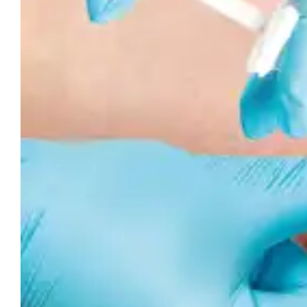
clínicas
By
acertadas
Fr
Go
By Dr. Raúl Mejía •
May 22
Lo
Dra. Alejandra
del
so
Mejía
2024
es
Los Dres. Raúl y Alejandra
fo
Mejía, expertos en
pr
diagnóstico vascular no
y 
invasivo y autores de Atlas
op
de Eco-doppler color
el
vascular. Procedimientos
Có
endovasculares, presentan
co
su libro y discuten la
de
importancia de contar con
co
protocolos exhaustivos de
evaluación para exámenes
Ve
vasculares, facilitando la