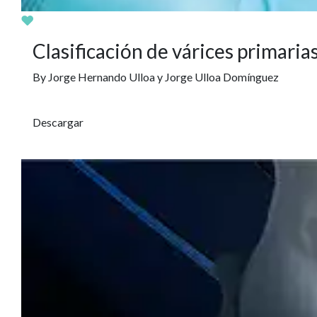
toma de decisiones clínicas
y quirúrgicas beneficiosas
para los pacientes.
Ver
Seminario
Distribuidor - Internacional
Menú
Contáctanos a hola@amolca.com
Nosotros
Cel: +1 (813) 475-1063
Medicina
Casa Matriz
Odontolog
Edif. Square Torre Inexmoda
Cursos
Carrera 43 #9 Sur 195. oficina 1334, El
Blog
Poblado. Medellín, Colombia