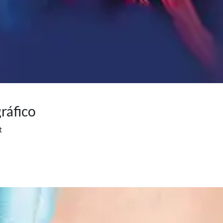
spuma
Ultrasonido
sclerosante:
Doppler y Láser
osibilidades y
Transdérmico:
ímites
Nuevas