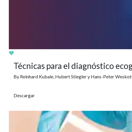
Últimos seminarios
Eco-Doppler:
E
un análisis
e
exhaustivo para
p
decisiones
l