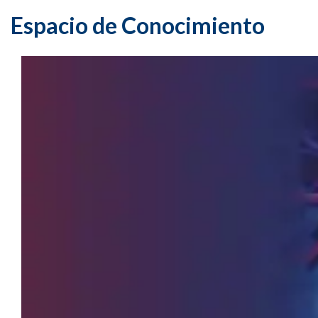
Espacio de Conocimiento
Técnicas pa
diagnóstic
ecográfico
By Reinhard Kubale
Stiegler y Hans-Pet
Weskott
Descargar