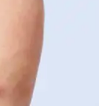
Vascular
By Dr. Rodrigo
Nov
Kikuchi, Dr. Fabricio
27
Santiago - Dr. Julio
del
César Bajerski
2025
Este evento está basado en
el libro “Láser en angiología
y cirugía vascular”, una obra
que reúne ciencia,
tecnología y experiencia
clínica para transformar la
práctica médica.
Ver
Seminario