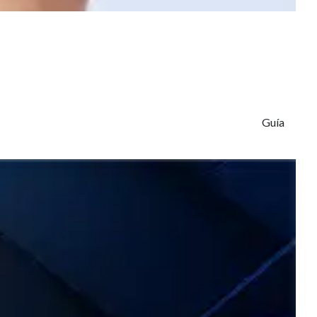
Contáctanos
hola@amolca.com
Síguenos