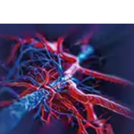
ra el
Clasificación de
El e
o
várices
obje
primarias
flebo
, Hubert
By Jorge Hernando Ulloa y
By Dr. Al
er
Jorge Ulloa Domínguez
Descarg
Descargar
Guía
Guía