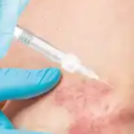
Fronteras en el
 Dr. Alessandro
Jul 2
Tratamiento de
ullini y Dr. Rodrigo
del
nzález Zeh
2025
las Lesiones
s doctores conversaron
Vasculares
bre: ✅ Cómo aplicar la
By Dr. Rodrigo
Apr 23 del
puma esclerosante de
Kikuchi
2026
rma segura y eficaz en la
áctica clínica. ✅ Métodos
📌 ¿Qué abordaremos en
técnicas actualizadas para
este seminario? ✅ Rol del
timizar los resultados en
ultrasonido Doppler en el
 tratamiento venoso. ✅
diagnóstico y tratamiento
mo abordar
vascular ✅ Aplicación del
mplicaciones y resolver
láser transdérmico en
safíos reales en pacientes
lesiones vasculares ✅
n insuficiencia safena.
Nuevos enfoques
terapéuticos en insuficiencia
r
Seminario
venosa ✅ Integración entre