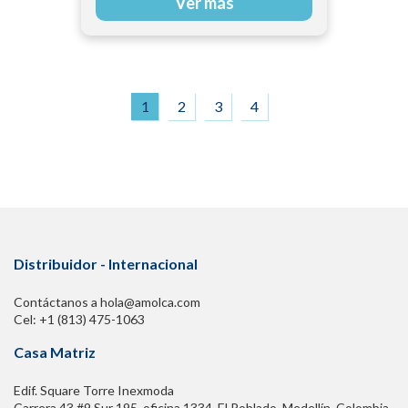
Ver más
1
2
3
4
Distribuidor - Internacional
Contáctanos a hola@amolca.com
Cel: +1 (813) 475-1063
Casa Matriz
Edif. Square Torre Inexmoda
Carrera 43 #9 Sur 195. oficina 1334, El Poblado. Medellín, Colombia