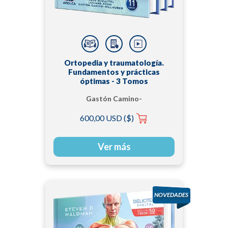
Ortopedia y traumatología.
Fundamentos y prácticas
óptimas - 3 Tomos
Gastón Camino-
Willhuber | Luciano
600,00 USD ($)
Rossi | Pablo Slullitel
Ver más