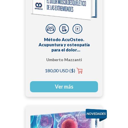
Método AcuOsteo.
Acupuntura y osteopatía
para el dolor
musculoesquelético de las
Umberto Mazzanti
extremidades
180,00 USD ($)
Ver más