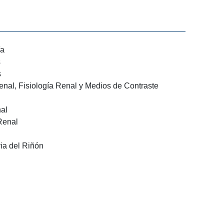
a
l, Fisiología Renal y Medios de Contraste
nal
a del Riñón
es
litiasis
Uréter