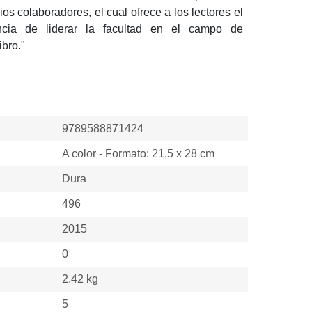
l cual ofrece a los lectores el conocimiento y
facultad en el campo de urorradiología en un solo
9789588871424
A color - Formato: 21,5 x 28 cm
Dura
496
2015
0
2.42 kg
5