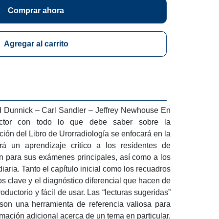
Comprar ahora
Agregar al carrito
Dunnick – Carl Sandler – Jeffrey Newhouse En lugar
odo lo que debe saber sobre la Urorradiología, esta
 Urorradiología se enfocará en la materia que
aje crítico a los residentes de radiología que se
es principales, así como a los radiólogos en su
apítulo inicial como los recuadros del texto resaltan
gnóstico diferencial que hacen de este texto un
il de usar. Las “lecturas sugeridas” al final de cada
ta de referencia valiosa para aquellos que deseen
ca de un tema en particular. Este es el esfuerzo de