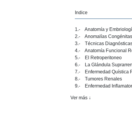
Indice
1.- Anatomía y Embriologí
2.- Anomalías Congénitas
3.- Técnicas Diagnósticas
4.- Anatomía Funcional Rena
5.- El Retroperitoneo
6.- La Glándula Suprarrenal
7.- Enfermedad Quística Re
8.- Tumores Renales
9.- Enfermedad Inflamatori
10.- Enfermedades Vascular
Ver más ↓
11.- Insuficiencia Renal
12.- Trasplante Renal
13.- Nefrocalcinosis y Nefro
14.- Sistema Pelvicalicial y 
15.- La Vejiga Urinaria