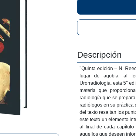
Descripción
"Quinta edición – N. Reed 
de agobiar al lector con t
5° edición del Libro de
proporcionará un aprendiz
preparan para sus exámen
práctica diaria. Tanto el c
los puntos clave y el dia
elemento introductorio y fác
capítulo son una herramien
información adicional acer