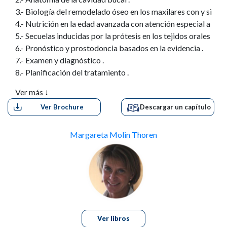
3.- Biología del remodelado óseo en los maxilares con y sin die
4.- Nutrición en la edad avanzada con atención especial a la de
5.- Secuelas inducidas por la prótesis en los tejidos orales .
6.- Pronóstico y prostodoncia basados en la evidencia .
7.- Examen y diagnóstico .
8.- Planificación del tratamiento .
9.- Registro de la relación intermaxilar y articuladores .
Ver más ↓
10.- Retención de las prótesis totales .
Ver Brochure
Descargar un capítulo
11.- Prótesis dental total removible – procedimientos clínicos 
12.- Prótesis dental parcial removible – procedimientos clínic
13.- Revestido y rebasado .
Margareta Molin Thoren
14.- Prótesis dental total removible – procedimientos de labor
15.- Prótesis dental parcial removible – procedimientos de la
Índice.
Ver libros