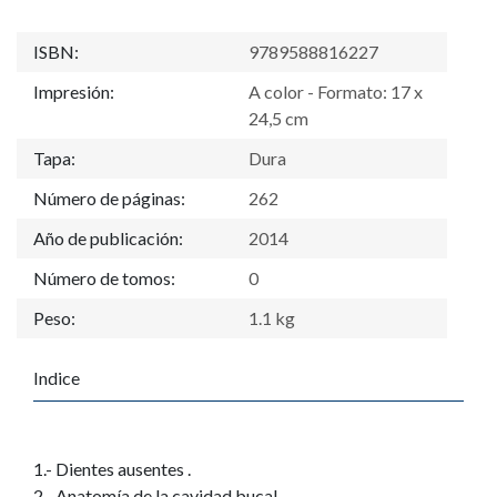
ISBN:
9789588816227
Impresión:
A color - Formato: 17 x
24,5 cm
Tapa:
Dura
Número de páginas:
262
Año de publicación:
2014
Número de tomos:
0
Peso:
1.1 kg
Indice
1.- Dientes ausentes .
2.- Anatomía de la cavidad bucal .