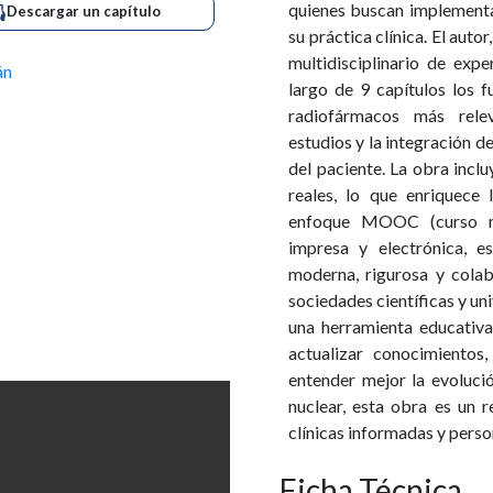
quienes buscan implementa
Descargar un capítulo
su práctica clínica. El auto
multidisciplinario de expe
án
largo de 9 capítulos los f
radiofármacos más releva
estudios y la integración d
del paciente. La obra incl
reales, lo que enriquece 
enfoque MOOC (curso ma
impresa y electrónica, e
moderna, rigurosa y colab
sociedades científicas y un
una herramienta educativa
actualizar conocimientos
entender mejor la evolució
nuclear, esta obra es un 
clínicas informadas y perso
Ficha Técnica