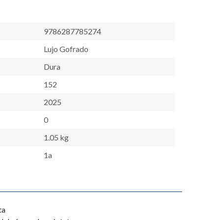
9786287785274
Lujo Gofrado
Dura
152
2025
0
1.05 kg
1a
ta