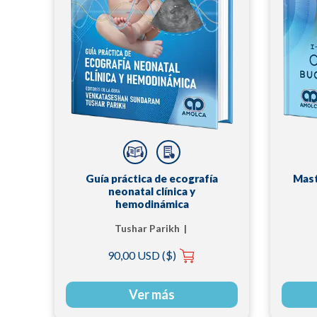
Guía práctica de ecografía
Mast
neonatal clínica y
hemodinámica
Tushar Parikh |
Venkataseshan
90,00 USD ($)
Sundaram
Ver más