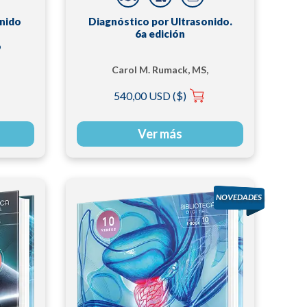
onido
Diagnóstico por Ultrasonido.
6a edición
o
Carol M. Rumack, MS,
FACR | Deborah Levine
540,00 USD ($)
Ver más