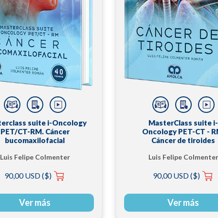
erclass suite i-Oncology
MasterClass suite i-
PET/CT-RM. Cáncer
Oncology PET-CT - R
bucomaxilofacial
Cáncer de tiroides
Luis Felipe Colmenter
Luis Felipe Colmente
Román
Román
90,00 USD ($)
90,00 USD ($)
Ver más
Ver más