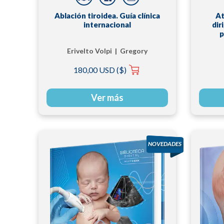
Ablación tiroidea. Guía clínica
At
internacional
dir
p
Erivelto Volpi | Gregory
W. Randolph | Juan
180,00 USD ($)
Pablo Dueñas | Roberto
Valcavi
Ver más