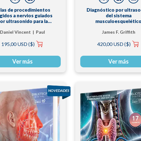
las de procedimientos
Diagnóstico por ultras
igidos a nervios guiados
del sistema
or ultrasonido para la
musculoesquelétic
espasticidad
Daniel Vincent | Paul
James F. Griffith
Winston
195,00 USD ($)
420,00 USD ($)
Ver más
Ver más