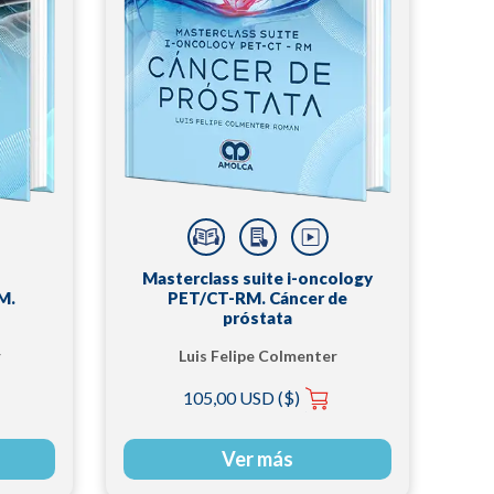
Masterclass suite i-oncology
M.
PET/CT-RM. Cáncer de
próstata
r
Luis Felipe Colmenter
Román
105,00 USD ($)
Ver más