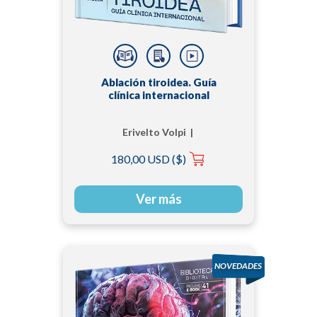
Ablación tiroidea. Guía
clínica internacional
Erivelto Volpi |
Gregory W. Randolph |
180,00 USD ($)
Juan Pablo Dueñas |
Roberto Valcavi
Ver más