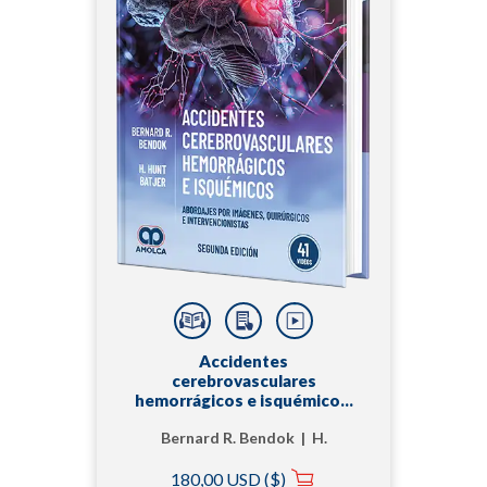
Accidentes
cerebrovasculares
hemorrágicos e isquémicos.
Abordajes por imágenes,
Bernard R. Bendok | H.
quirúrgicos e
intervencionistas
Hunt Batjer
180,00 USD ($)