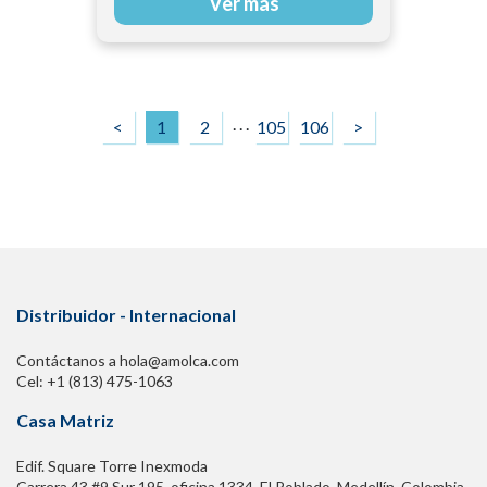
Ver más
. . .
<
1
2
105
106
>
Distribuidor - Internacional
Contáctanos a hola@amolca.com
Cel: +1 (813) 475-1063
Casa Matriz
Edif. Square Torre Inexmoda
Carrera 43 #9 Sur 195. oficina 1334, El Poblado. Medellín, Colombia