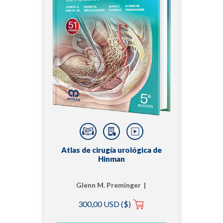
Atlas de cirugía urológica de
Hinman
Glenn M. Preminger |
John C. Thomas |
300,00 USD ($)
Joseph A. Smith, Jr |
Roger R. Dmochowski