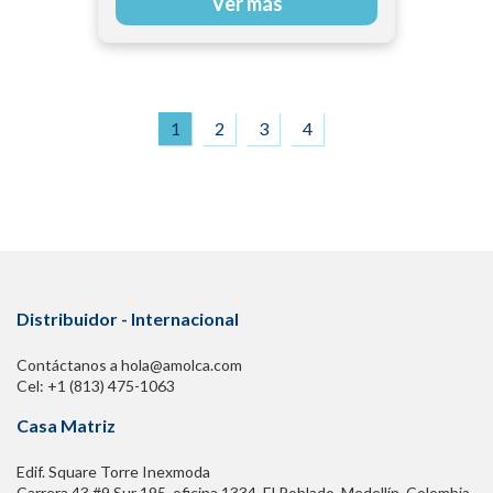
Ver más
1
2
3
4
Distribuidor - Internacional
Contáctanos a hola@amolca.com
Cel: +1 (813) 475-1063
Casa Matriz
Edif. Square Torre Inexmoda
Carrera 43 #9 Sur 195. oficina 1334, El Poblado. Medellín, Colombia